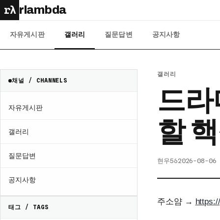
rλ
rlambda
자유게시판
갤러리
질문답변
공지사항
갤러리
채널 / CHANNELS
드라
자유게시판
할 
갤러리
질문답변
현우56
2026-08-06
공지사항
주소얌 →
https:
태그 / TAGS