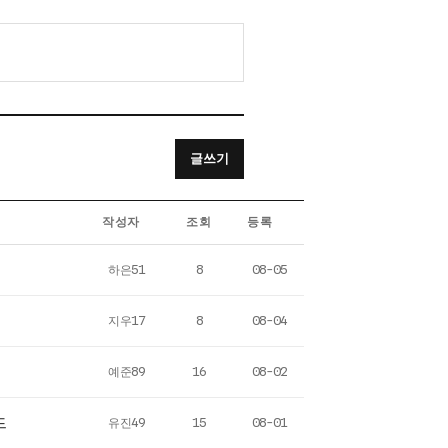
글쓰기
작성자
조회
등록
하은51
8
08-05
지우17
8
08-04
예준89
16
08-02
드
유진49
15
08-01