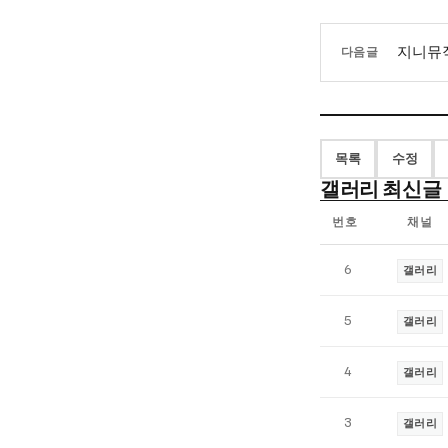
지니뮤직
다음글
목록
수정
갤러리 최신글
번호
채널
갤
6
갤러리
러
리
5
갤러리
최
신
4
갤러리
글
목
3
갤러리
록