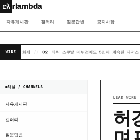
rλ
rlambda
자유게시판
갤러리
질문답변
공지사항
상 화제
//
타릭 스쿠발 데뷔전에도 5연패 계속된 다저스
//
WIRE
02
03
채널 / CHANNELS
LEAD WIRE 
자유게시판
허
갤러리
며
질문답변