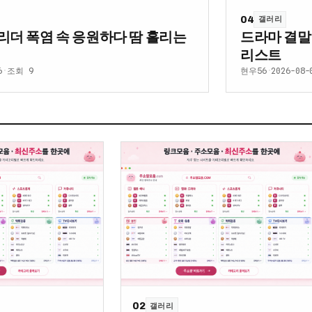
04
갤러리
리더 폭염 속 응원하다 땀 흘리는
드라마 결말
리스트
6
·
조회 9
현우56
·
2026-08-
02
갤러리