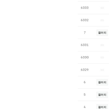
이
6333
즈
I
6332
T
뉴
7
갤러리
스
와
6331
이
어
6330
최
신
6329
글
6
갤러리
5
갤러리
4
갤러리