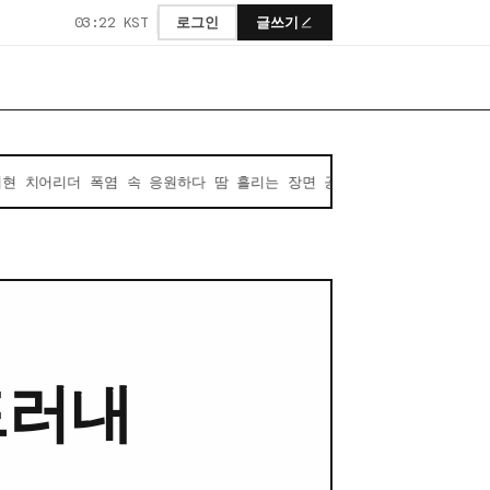
03:22 KST
로그인
글쓰기
더 폭염 속 응원하다 땀 흘리는 장면 공개
//
드라마 결말 정리 
05
드러내