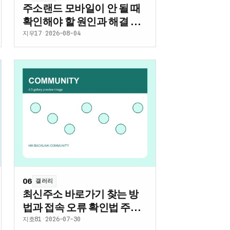
주소랜드 모바일이 안 될 때
확인해야 할 원인과 해결 방
법
지우17
·
2026-08-04
06
갤러리
최신주소 바로가기 찾는 방
법과 접속 오류 확인법 주소
얌
지호81
·
2026-07-30