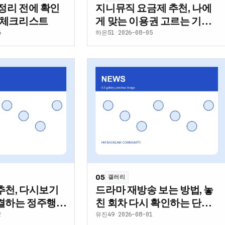
정리 전에 확인
지니뮤직 요금제 추천, 나에
심 체크리스트
게 맞는 이용권 고르는 기준
정리
6
하은51
·
2026-08-05
05
갤러리
추천, 다시보기
드라마 재방송 보는 방법, 놓
결하는 정주행
친 회차 다시 확인하는 단계
별 가이드
2
유진49
·
2026-08-01