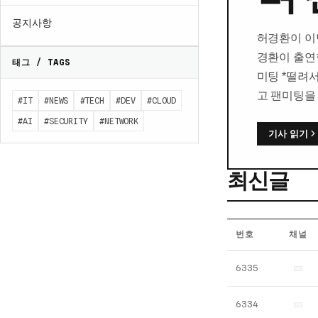
공지사항
허경환이 이
경환이 출연
태그 / TAGS
미팅 *떨려
고 팬미팅을
#IT
#NEWS
#TECH
#DEV
#CLOUD
#AI
#SECURITY
#NETWORK
기사 읽기
최신글
번호
채널
엔
6335
터
프
6334
라