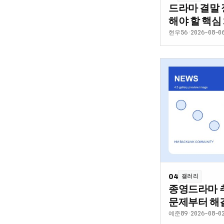
드라마 결말 
해야 할 핵
현우56
·
2026-08-0
04
갤러리
종영드라마 
문제부터 해
방법
예준89
·
2026-08-0