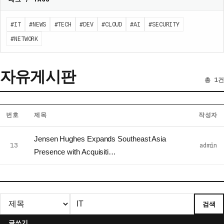
#IT
#NEWS
#TECH
#DEV
#CLOUD
#AI
#SECURITY
#NETWORK
자유게시판
총 1건
번호
제목
작성자
자
Jensen Hughes Expands Southeast Asia
유
13
admin
Presence with Acquisiti…
게
시
판
게
검색
시
글
글쓰기