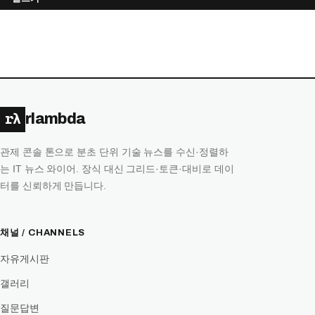
목
록
rλ
rlambda
관제 콘솔 톤으로 분초 단위 기술 뉴스를 수신·정렬하
는 IT 뉴스 와이어. 장식 대신 그리드·토큰·대비로 데이
터를 신뢰하게 만듭니다.
채널 / CHANNELS
자유게시판
갤러리
질문답변