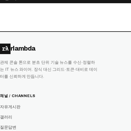
목
록
rλ
rlambda
관제 콘솔 톤으로 분초 단위 기술 뉴스를 수신·정렬하
는 IT 뉴스 와이어. 장식 대신 그리드·토큰·대비로 데이
터를 신뢰하게 만듭니다.
채널 / CHANNELS
자유게시판
갤러리
질문답변