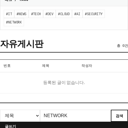
#IT
#NEWS
#TECH
#DEV
#CLOUD
#AI
#SECURITY
#NETWORK
자유게시판
총 0건
번호
제목
작성자
자
등록된 글이 없습니다.
유
게
시
판
게
검색
시
글
글쓰기