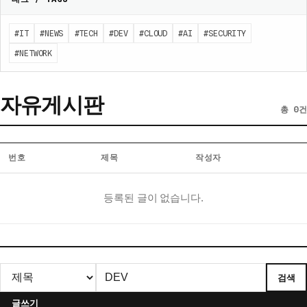
#IT
#NEWS
#TECH
#DEV
#CLOUD
#AI
#SECURITY
#NETWORK
자유게시판
총 0건
번호
제목
작성자
자
등록된 글이 없습니다.
유
게
시
판
게
검색
시
글
글쓰기