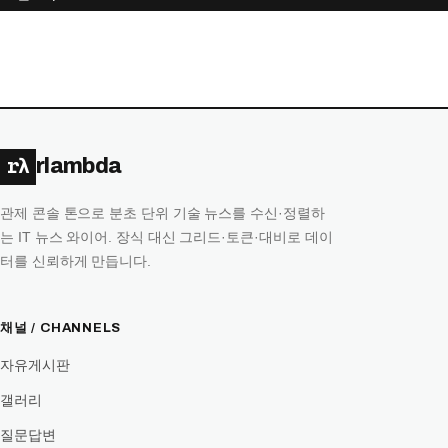
목
록
rλ
rlambda
관제 콘솔 톤으로 분초 단위 기술 뉴스를 수신·정렬하
는 IT 뉴스 와이어. 장식 대신 그리드·토큰·대비로 데이
터를 신뢰하게 만듭니다.
채널 / CHANNELS
자유게시판
갤러리
질문답변