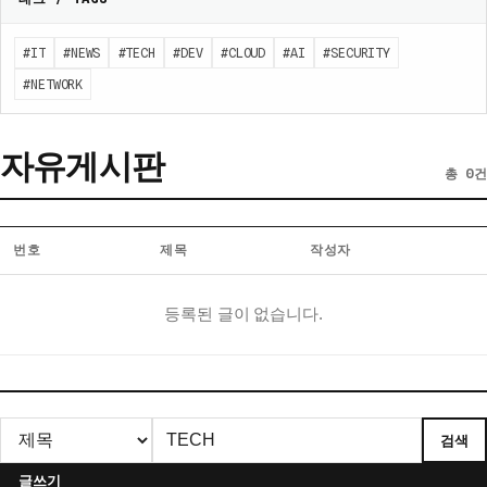
#IT
#NEWS
#TECH
#DEV
#CLOUD
#AI
#SECURITY
#NETWORK
자유게시판
총 0건
번호
제목
작성자
자
등록된 글이 없습니다.
유
게
시
판
게
검색
시
글
글쓰기