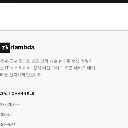
목
록
rλ
rlambda
관제 콘솔 톤으로 분초 단위 기술 뉴스를 수신·정렬하
는 IT 뉴스 와이어. 장식 대신 그리드·토큰·대비로 데이
터를 신뢰하게 만듭니다.
채널 / CHANNELS
자유게시판
갤러리
질문답변