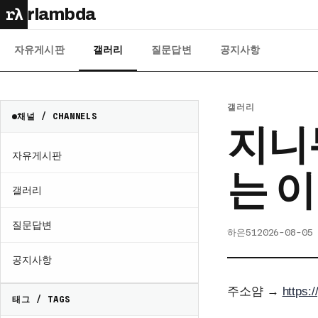
rλ
rlambda
자유게시판
갤러리
질문답변
공지사항
갤러리
채널 / CHANNELS
지니
자유게시판
는 
갤러리
질문답변
하은51
2026-08-05
공지사항
주소얌 →
https:
태그 / TAGS