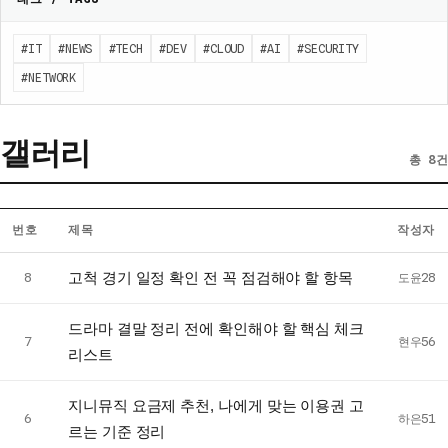
#IT
#NEWS
#TECH
#DEV
#CLOUD
#AI
#SECURITY
#NETWORK
갤러리
총 8건
번호
제목
작성자
갤
고척 경기 일정 확인 전 꼭 점검해야 할 항목
8
도윤28
러
리
드라마 결말 정리 전에 확인해야 할 핵심 체크
게
7
현우56
리스트
시
글
지니뮤직 요금제 추천, 나에게 맞는 이용권 고
목
6
하은51
르는 기준 정리
록