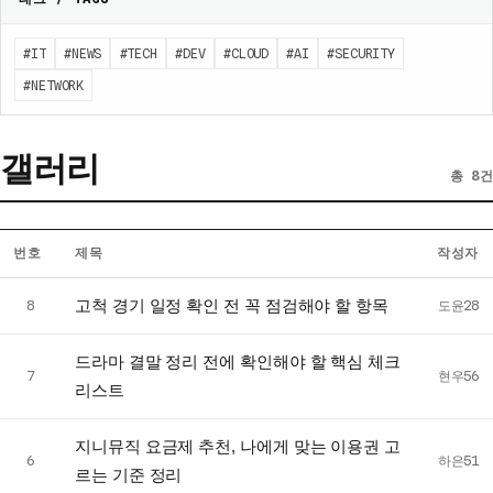
#IT
#NEWS
#TECH
#DEV
#CLOUD
#AI
#SECURITY
#NETWORK
갤러리
총 8건
번호
제목
작성자
갤
고척 경기 일정 확인 전 꼭 점검해야 할 항목
8
도윤28
러
리
드라마 결말 정리 전에 확인해야 할 핵심 체크
게
7
현우56
리스트
시
글
지니뮤직 요금제 추천, 나에게 맞는 이용권 고
목
6
하은51
르는 기준 정리
록