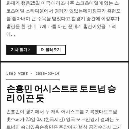
화제가 됐음25일 미국 애리조나주 스코츠데일에 있는 스
코츠데일 스타디움에서 경기가 있었는데이정후가 홈런포
를 쏟아내며 큰 주목을 받았다고 함경기 중간에 이정후가
홈런을 친 건데 그게 다름 아닌 끝내기 홈런이었음그 덕
에…
기사 읽기
더 불러오기
LEAD WIRE · 2025-02-19
손흥민 어시스트로 토트넘 승
리 이끈 듯
손흥민이 경기에서 두 개의 어시스트를 기록했대토트넘
홋스퍼가 23일 0시(한국시간) 영국 포트만경기 결과는 토
트넘의 승리였음손흥민은 주장이자 핵심 공격수라서 그게