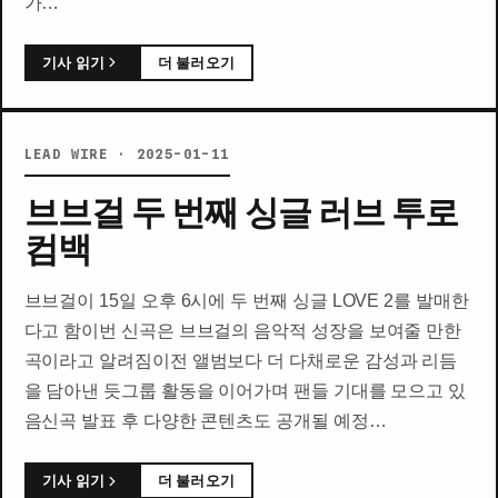
가…
기사 읽기
더 불러오기
LEAD WIRE · 2025-01-11
브브걸 두 번째 싱글 러브 투로
컴백
브브걸이 15일 오후 6시에 두 번째 싱글 LOVE 2를 발매한
다고 함이번 신곡은 브브걸의 음악적 성장을 보여줄 만한
곡이라고 알려짐이전 앨범보다 더 다채로운 감성과 리듬
을 담아낸 듯그룹 활동을 이어가며 팬들 기대를 모으고 있
음신곡 발표 후 다양한 콘텐츠도 공개될 예정…
기사 읽기
더 불러오기