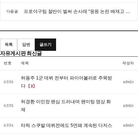
프로야구팀 절반이 벌써 손사래 “응원 논란 배재고 선수 안 뽑아”
다음글
목록
답변
글쓰기
자유게시판 최신글
번호
제목
작성자
자
허용주 1군 데뷔 전부터 파이어볼러로 주목받
유
6336
admin
다
[3]
게
시
허경환 이민정 팬심 드러내며 팬미팅 영상 화
판
6335
admin
제
최
신
타릭 스쿠발 데뷔전에도 5연패 계속된 다저스
6334
admin
글
목