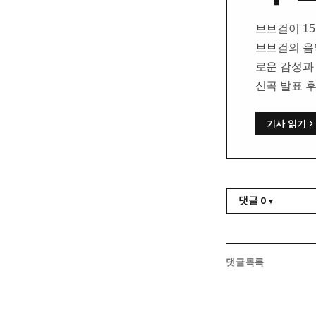
브브걸이 15
브브걸의 음
로운 감성과
신곡 발표 
기사 읽기
댓글
0
댓글목록