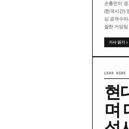
손흥민이 경
(한국시간)
심 공격수라
잘한 거임팀
기사 읽기
LEAD WIRE 
현
며
성