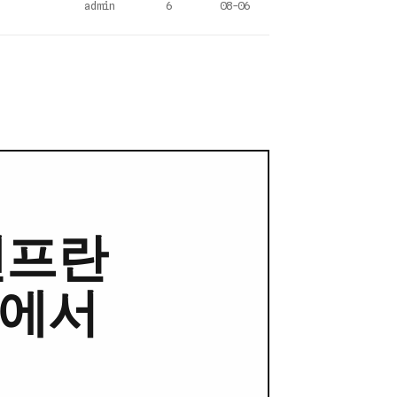
admin
6
08-06
샌프란
기에서