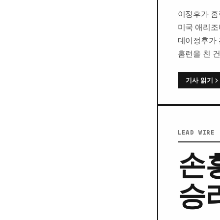
이정후가 홈
미국 애리조
데이정후가 
홈런을 친 
기사 읽기
LEAD WIRE 
손
승