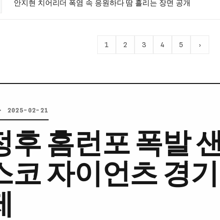
안지현 치어리더 폭염 속 응원하다 땀 흘리는 장면 공개
1
2
3
4
5
›
· 2025-02-21
정후 홈런포 폭발 
스코 자이언츠 경
제