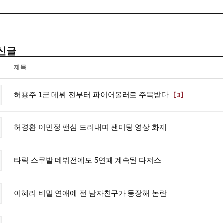
신글
제목
허용주 1군 데뷔 전부터 파이어볼러로 주목받다
[3]
허경환 이민정 팬심 드러내며 팬미팅 영상 화제
타릭 스쿠발 데뷔전에도 5연패 계속된 다저스
이혜리 비밀 연애에 전 남자친구가 등장해 논란