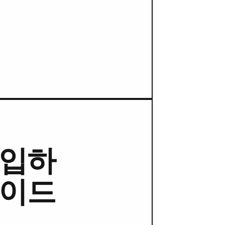
히
영입하
레이드