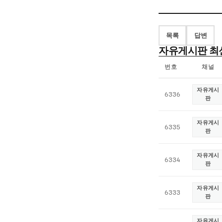
목록
답변
자유게시판 최
번호
채널
자
자유게시
6336
유
판
게
시
자유게시
6335
판
판
최
자유게시
신
6334
판
글
목
자유게시
6333
록
판
자유게시