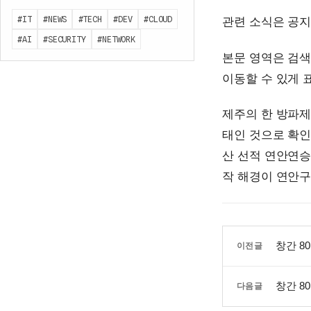
#IT
#NEWS
#TECH
#DEV
#CLOUD
관련 소식은 공지
#AI
#SECURITY
#NETWORK
본문 영역은 검색
이동할 수 있게 
제주의 한 방파제
태인 것으로 확인
산 선적 연안연승
작 해경이 연안구조정과
창간 8
이전글
창간 8
다음글