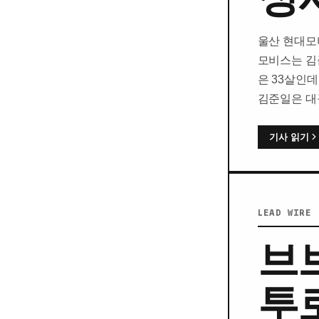
울산 현대모
모비스는 김
은 33살인
김준일은 대
기사 읽기
LEAD WIRE 
브
투