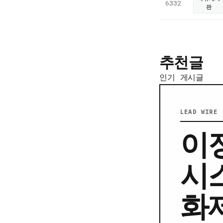
6332
판
추천글
인기 게시글
LEAD WIRE 
이
시
화