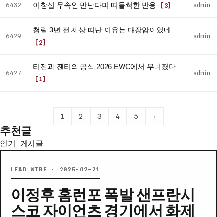
이창섭 무속인 만난다며 떠들썩한 반응
6432
admin
[3]
최
신
청림 3년 전 세상 떠난 이유는 대장암이었네
글
6429
admin
[2]
목
록
티젠과 젠티의 공식 2026 EWC에서 무너졌다
6427
admin
[1]
1
2
3
4
5
›
추천글
인기 게시글
LEAD WIRE · 2025-02-21
이정후 홈런포 폭발 샌프란시
스코 자이언츠 경기에서 화제