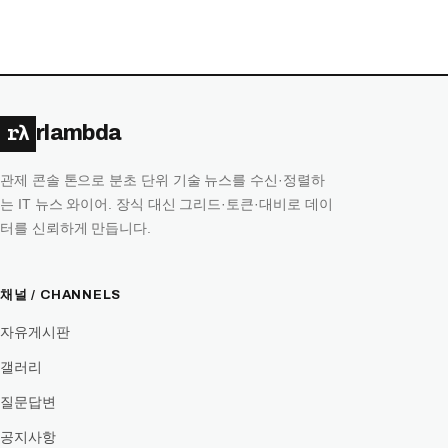
rλ
rlambda
관제 콘솔 톤으로 분초 단위 기술 뉴스를 수신·정렬하
는 IT 뉴스 와이어. 장식 대신 그리드·토큰·대비로 데이
터를 신뢰하게 만듭니다.
채널 / CHANNELS
자유게시판
갤러리
질문답변
공지사항