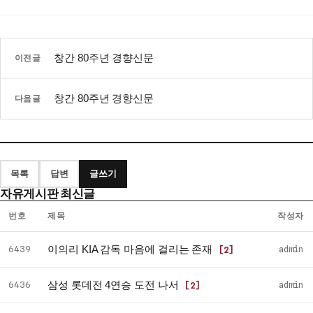
창간 80주년 경향신문
이전글
창간 80주년 경향신문
다음글
목록
답변
글쓰기
자유게시판 최신글
번호
제목
작성자
자
이의리 KIA 감독 마음에 걸리는 존재
6439
admin
[2]
유
게
삼성 롯데전 4연승 도전 나서
6436
admin
[2]
시
판