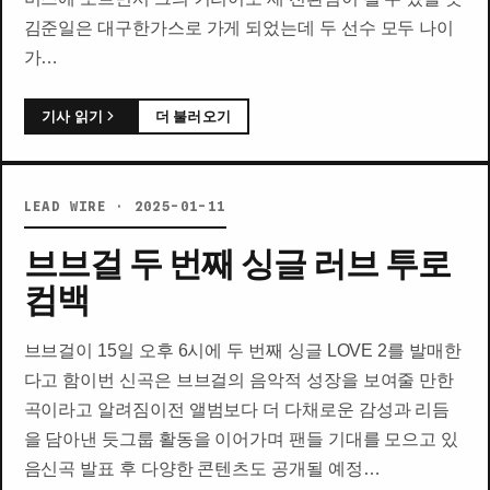
김준일은 대구한가스로 가게 되었는데 두 선수 모두 나이
가…
기사 읽기
더 불러오기
LEAD WIRE · 2025-01-11
브브걸 두 번째 싱글 러브 투로
컴백
브브걸이 15일 오후 6시에 두 번째 싱글 LOVE 2를 발매한
다고 함이번 신곡은 브브걸의 음악적 성장을 보여줄 만한
곡이라고 알려짐이전 앨범보다 더 다채로운 감성과 리듬
을 담아낸 듯그룹 활동을 이어가며 팬들 기대를 모으고 있
음신곡 발표 후 다양한 콘텐츠도 공개될 예정…