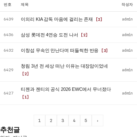
번호
제목
작성자
자
이의리 KIA 감독 마음에 걸리는 존재
6439
admin
[2]
유
게
삼성 롯데전 4연승 도전 나서
6436
admin
[2]
시
판
이창섭 무속인 만난다며 떠들썩한 반응
6432
admin
[3]
최
신
청림 3년 전 세상 떠난 이유는 대장암이었네
글
6429
admin
[2]
목
록
티젠과 젠티의 공식 2026 EWC에서 무너졌다
6427
admin
[1]
1
2
3
4
5
›
추천글