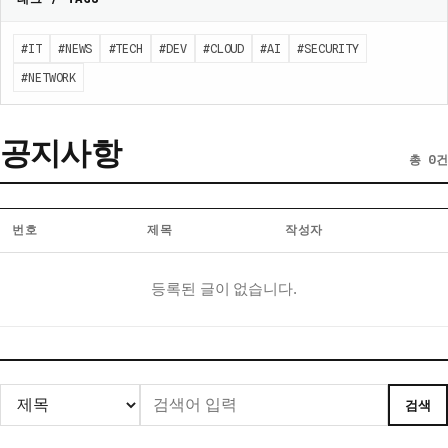
#IT
#NEWS
#TECH
#DEV
#CLOUD
#AI
#SECURITY
#NETWORK
공지사항
총 0건
번호
제목
작성자
공
등록된 글이 없습니다.
지
사
항
게
시
검색
글
목