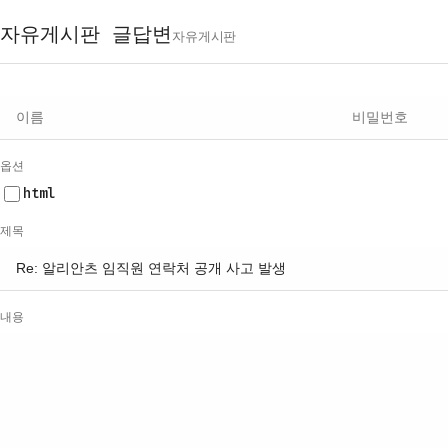
자유게시판 글답변
자유게시판
이름
비밀번호
이메일
홈페이지
필수
필수
옵션
html
제목
내용
웹에디터 시작