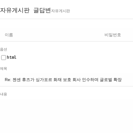
자유게시판 글답변
자유게시판
이름
비밀번호
이메일
홈페이지
필수
필수
옵션
html
제목
내용
웹에디터 시작