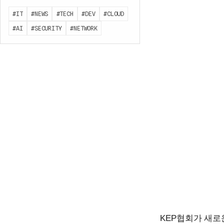
#IT
#NEWS
#TECH
#DEV
#CLOUD
#AI
#SECURITY
#NETWORK
KEP협회가 새로