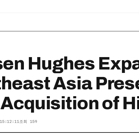
sen Hughes Exp
heast Asia Pre
 Acquisition of H
15:12:11
조회 159