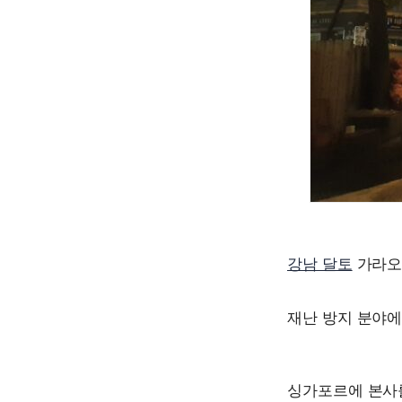
강남 달토
가라오케
재난 방지 분야
싱가포르에 본사