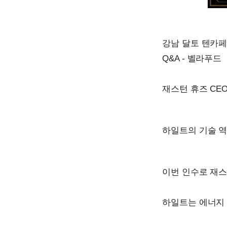
강남 달토 텐카페 
Q&A - 벨라푸드
재스턴 휴즈 CE
하일트의 기술 
이번 인수로 재스
하일트는 에너지 