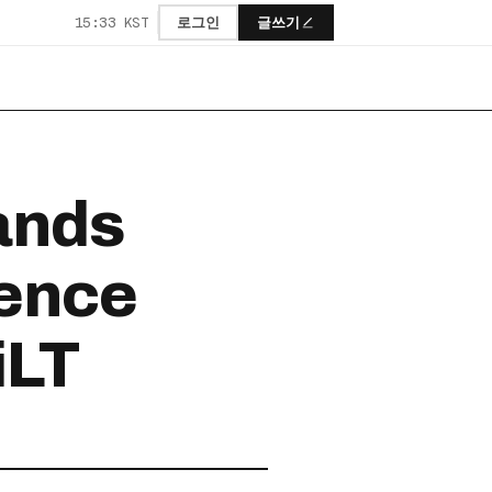
15:33 KST
로그인
글쓰기
ands
sence
iLT