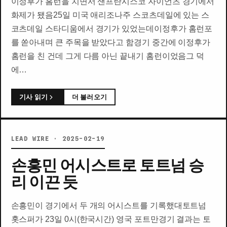
이정후가 홈런을 치면서 샌프란시스코 자이언츠 경기에서
화제가 됐음25일 미국 애리조나주 스코츠데일에 있는 스
코츠데일 스타디움에서 경기가 있었는데이정후가 홈런포
를 쏟아내며 큰 주목을 받았다고 함경기 중간에 이정후가
홈런을 친 건데 그게 다름 아닌 끝내기 홈런이었음그 덕
에…
기사 읽기
더 불러오기
LEAD WIRE · 2025-02-19
손흥민 어시스트로 토트넘 승
리 이끈 듯
손흥민이 경기에서 두 개의 어시스트를 기록했대토트넘
홋스퍼가 23일 0시(한국시간) 영국 포트만경기 결과는 토