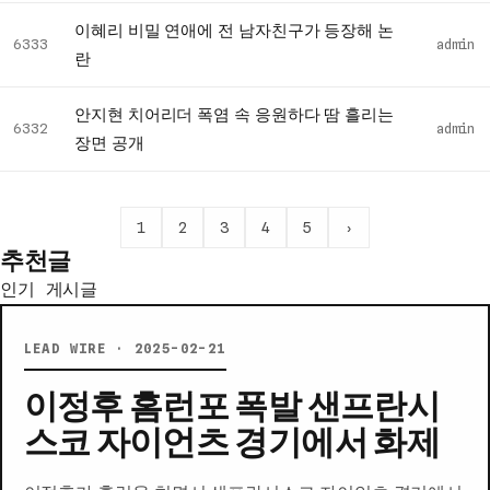
목
이혜리 비밀 연애에 전 남자친구가 등장해 논
록
6333
admin
란
안지현 치어리더 폭염 속 응원하다 땀 흘리는
6332
admin
장면 공개
1
2
3
4
5
›
추천글
인기 게시글
LEAD WIRE · 2025-02-21
이정후 홈런포 폭발 샌프란시
스코 자이언츠 경기에서 화제