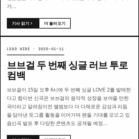
가…
기사 읽기
더 불러오기
LEAD WIRE · 2025-01-11
브브걸 두 번째 싱글 러브 투로
컴백
브브걸이 15일 오후 6시에 두 번째 싱글 LOVE 2를 발매한
다고 함이번 신곡은 브브걸의 음악적 성장을 보여줄 만한
곡이라고 알려짐이전 앨범보다 더 다채로운 감성과 리듬
을 담아낸 듯그룹 활동을 이어가며 팬들 기대를 모으고 있
음신곡 발표 후 다양한 콘텐츠도 공개될 예정…