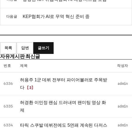
KEP협회가 AI로 무역 혁신 준비 중
다음글
목록
답변
글쓰기
자유게시판 최신글
번호
제목
작성자
자
허용주 1군 데뷔 전부터 파이어볼러로 주목받
유
6336
admin
다
[3]
게
시
허경환 이민정 팬심 드러내며 팬미팅 영상 화
판
6335
admin
제
최
신
타릭 스쿠발 데뷔전에도 5연패 계속된 다저스
6334
admin
글